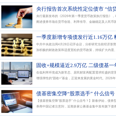
央行最新发布的《2026年第一季度货币政策执行报告》
阐述债券市场在货币创造、利率传导、金融稳定及人民币国际
中共中央政治局4月28日召开会议，分析研究当前经济形
加积极的财政政策和适度宽松的货币政策，持续扩大内需、优
在低利率环境成为新常态、居民财富再配置需求旺盛的背
增强弹性的“固收+”基金，正迎来发展的黄金时代。2026年以
债基密集空降“股票选手” 什么信号
【债基密集空降“股票选手” 什么信号？】新春伊始，债
券商中国记者注意到，近期多家公募基金集中发布旗下债券型