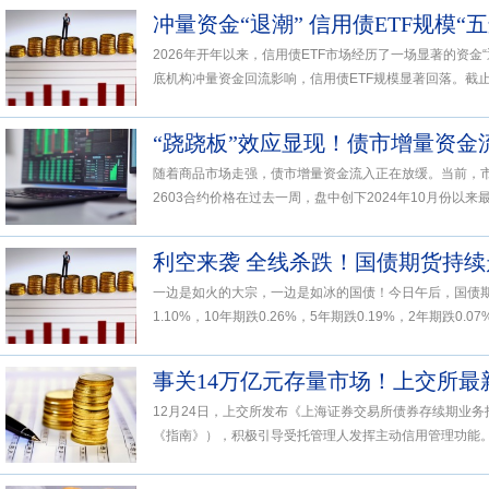
冲量资金“退潮” 信用债ETF规模“
2026年开年以来，信用债ETF市场经历了一场显著的资金
底机构冲量资金回流影响，信用债ETF规模显著回落。截止2月
“跷跷板”效应显现！债市增量资金
随着商品市场走强，债市增量资金流入正在放缓。当前，市
2603合约价格在过去一周，盘中创下2024年10月份以来最
利空来袭 全线杀跌！国债期货持续
一边是如火的大宗，一边是如冰的国债！今日午后，国债期
1.10%，10年期跌0.26%，5年期跌0.19%，2年期跌0.07%
事关14万亿元存量市场！上交所最
12月24日，上交所发布《上海证券交易所债券存续期业
《指南》），积极引导受托管理人发挥主动信用管理功能