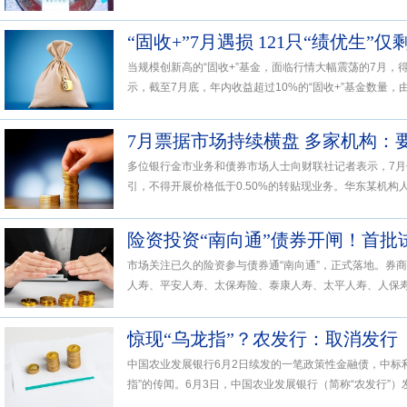
“固收+”7月遇损 121只“绩优生”
当规模创新高的“固收+”基金，面临行情大幅震荡的7月，
示，截至7月底，年内收益超过10%的“固收+”基金数量，由6
多位银行金市业务和债券市场人士向财联社记者表示，7
引，不得开展价格低于0.50%的转贴现业务。华东某机构人
险资投资“南向通”债券开闸！首批
市场关注已久的险资参与债券通“南向通”，正式落地。券
人寿、平安人寿、太保寿险、泰康人寿、太平人寿、人保寿险
惊现“乌龙指”？农发行：取消发行
中国农业发展银行6月2日续发的一笔政策性金融债，中标
指”的传闻。6月3日，中国农业发展银行（简称“农发行”）发布