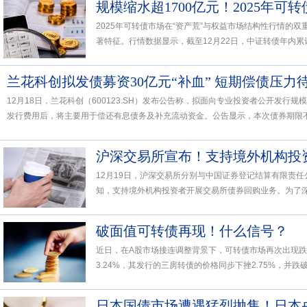
规模缩水超1700亿元！2025年可
2025年可转债市场在“资产荒”与权益市场结构性行情的
著特征。行情数据显示，截至12月22日，中证转债年内累计涨
兰花科创拟发债募资30亿元“补血” 短期偿债压力
12月18日，兰花科创（600123.SH）发布公告称，拟面向专业投资者公开发行
发行费用后，将主要用于偿还有息债务及补充流动资金。公告显示，本次债券期限不超
沪深交易所宣布！支持境外机构投
12月19日，沪深交易所分别与中国证券登记结算有限责任
知，支持境外机构投资者开展交易所债券回购业务。为了深化
破面值可转债再现！什么信号？
近日，在A股市场接连调整背景下，可转债市场再次出现跌
3.24%，其发行的三房转债的价格同步下挫2.75%，并跌破面
日本国债市场遭遇猛烈抛售！日本