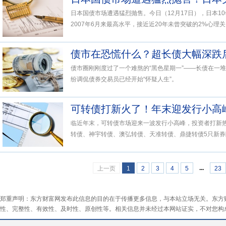
日本国债市场遭遇猛烈抛售。今日（12月17日），日本10
2007年6月来最高水平，接近近20年未曾突破的2%心理关口
债市在恐慌什么？超长债大幅深跌
债市圈刚刚度过了一个难熬的“黑色星期一”——长债在一
纷调侃债券交易员已经开始“怀疑人生”。
可转债打新火了！年末迎发行小高
临近年末，可转债市场迎来一波发行小高峰，投资者打新热
转债、神宇转债、澳弘转债、天准转债、鼎捷转债5只新券陆
...
上一页
1
2
3
4
5
23
郑重声明：东方财富网发布此信息的目的在于传播更多信息，与本站立场无关。东方
性、完整性、有效性、及时性、原创性等。相关信息并未经过本网站证实，不对您构