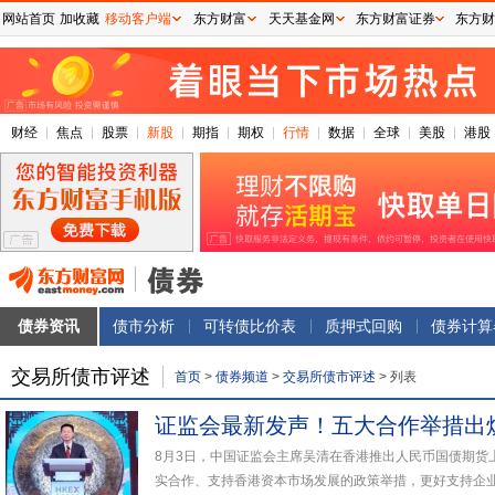
网站首页
加收藏
移动客户端
东方财富
天天基金网
东方财富证券
东方财
财经
焦点
股票
新股
期指
期权
行情
数据
全球
美股
港股
债券资讯
债市分析
可转债比价表
质押式回购
债券计算
交易所债市评述
首页
>
债券频道
>
交易所债市评述
>
列表
证监会最新发声！五大合作举措出
8月3日，中国证监会主席吴清在香港推出人民币国债期货
实合作、支持香港资本市场发展的政策举措，更好支持企业跨