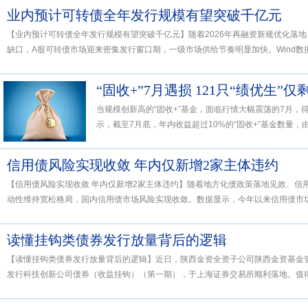
业内预计可转债全年发行规模有望突破千亿元
【业内预计可转债全年发行规模有望突破千亿元】随着2026年再融资新规优化落
缺口，A股可转债市场迎来密集发行窗口期，一级市场供给节奏明显加快。Wind数据显
“固收+”7月遇损 121只“绩优生”
当规模创新高的“固收+”基金，面临行情大幅震荡的7月，
示，截至7月底，年内收益超过10%的“固收+”基金数量，由6
信用债风险实现收敛 年内仅新增2家主体违约
【信用债风险实现收敛 年内仅新增2家主体违约】随着地方化债政策落地见效、信
动性维持宽松格局，国内信用债市场风险实现收敛。数据显示，今年以来信用债市场新
读懂挂钩类债券发行放量背后的逻辑
【读懂挂钩类债券发行放量背后的逻辑】近日，陕西金资全资子公司陕西金资基金管
发行科技创新公司债券（收益挂钩）（第一期），于上海证券交易所顺利落地。值得注