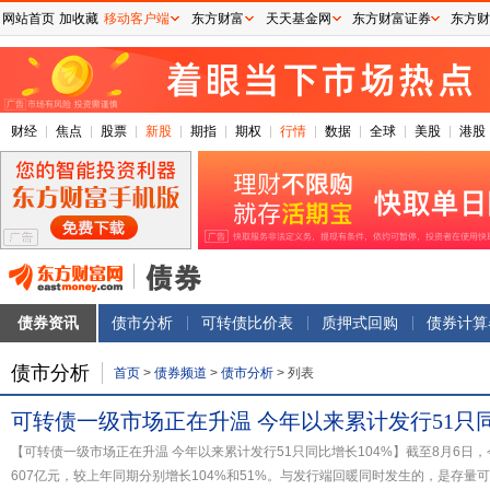
网站首页
加收藏
移动客户端
东方财富
天天基金网
东方财富证券
东方财
财经
焦点
股票
新股
期指
期权
行情
数据
全球
美股
港股
债券资讯
债市分析
可转债比价表
质押式回购
债券计算
债市分析
首页
>
债券频道
>
债市分析
>
列表
可转债一级市场正在升温 今年以来累计发行51只同
【可转债一级市场正在升温 今年以来累计发行51只同比增长104%】截至8月6日
607亿元，较上年同期分别增长104%和51%。与发行端回暖同时发生的，是存量可转