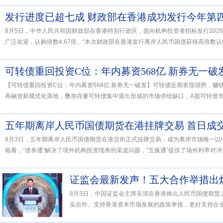
发行进度已超七成 财政部在香港成功发行今年第四
8月5日，中华人民共和国财政部在香港特别行政区，面向机构投资者招标发行202
广泛欢迎，认购倍数4.67倍。“本次财政部在香港发行离岸人民币国债获得高倍数认购，
可转债重回投资C位：年内募资568亿 新券无一破
【可转债重回投资C位：年内募资568亿 新券无一破发】可转债近期表现强势，赚钱
再融资新规优化落地，叠加存量可转债集中退出形成的市场供给缺口，A股可转债市场
8月3日，五年期离岸人民币国债期货在港交所正式挂牌交易，成为离岸市场唯一以
能看，“债券通”解决了境外机构投资现券的渠道问题，“互换通”提供了场外利率对冲工
证监会最新发声！五大合作举措出
8月3日，中国证监会主席吴清在香港推出人民币国债期货
实合作、支持香港资本市场发展的政策举措，更好支持企业跨