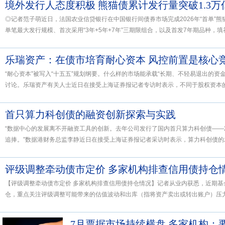
境外发行人态度积极 熊猫债累计发行量突破1.3万
◎记者范子萌近日，法国农业信贷银行在中国银行间债券市场完成2026年“首单”
单笔最大发行规模、首次采用“3年+5年+7年”三期限组合，以及首发7年期品种，填补了
乐瑞资产：在债市培育耐心资本 风控前置是核心
“耐心资本”被写入“十五五”规划纲要。什么样的市场能承载“长期、不轻易退出的资
讨论。乐瑞资产有关人士近日在接受上海证券报记者专访时表示，不同于股权资本的风
首只算力科创债的融资创新探索与实践
“数据中心的发展离不开融资工具的创新。去年公司发行了国内首只算力科创债——25
追捧。”数据港财务总监李静近日在接受上海证券报记者采访时表示，算力科创债的发行
评级调整牵动债市定价 多家机构排查信用债持仓
【评级调整牵动债市定价 多家机构排查信用债持仓情况】记者从业内获悉，近期基
仓，重点关注评级调整可能带来的估值波动和出库（指将资产卖出或转出账户）压力。