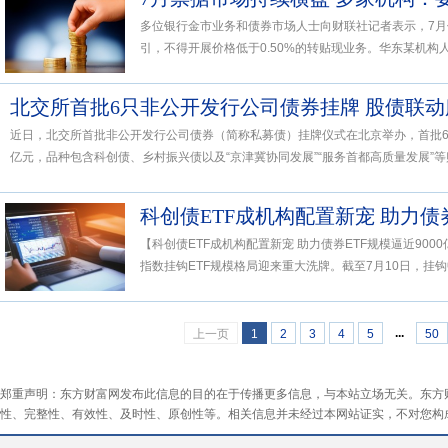
多位银行金市业务和债券市场人士向财联社记者表示，7
引，不得开展价格低于0.50%的转贴现业务。华东某机构人
北交所首批6只非公开发行公司债券挂牌 股债联
近日，北交所首批非公开发行公司债券（简称私募债）挂牌仪式在北京举办，首批6只
亿元，品种包含科创债、乡村振兴债以及“京津冀协同发展”“服务首都高质量发展”等贴
科创债ETF成机构配置新宠 助力债券
【科创债ETF成机构配置新宠 助力债券ETF规模逼近900
指数挂钩ETF规模格局迎来重大洗牌。截至7月10日，挂钩中
...
上一页
1
2
3
4
5
50
郑重声明：东方财富网发布此信息的目的在于传播更多信息，与本站立场无关。东方
性、完整性、有效性、及时性、原创性等。相关信息并未经过本网站证实，不对您构