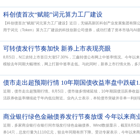
科创债首次“赋能”词元算力工厂建设
【科创债首次“赋能”词元算力工厂建设】近日，无锡高新区科创产业发展集团有限
用于词元（Token）算力工厂建设的科技创新公司债券，成功打通了资本市场与AI底层
可转债发行节奏加快 新券上市表现亮眼
8月5日，N江农转上市首日大涨57.30%，三鑫转债公布网上中签率情况。今年
模较去年同期大幅增长，网上打新中签率走低。与此同时，新券上市行情火热，多只转
债市走出超预期行情 10年期国债收益率盘中跌破1.
近期，债市走出超预期行情。8月5日，债市做多情绪延续，10年期国债活跃券收益率
活跃券收益率继续处于年内低位附近。业内人士表示，本轮债市突破并非单一利好驱动
近期，多家商业银行在银行间市场发行绿色金融债券。Wind数据显示，截至8月5
券14只，总发行量为1110亿元，较去年同期有所下降。受访专家表示，今年以来商业