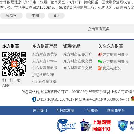
新华财经北京8月7日电（张煜）债市周五（8月7日）持续回暖，国债期货全线收涨，银
右；公开市场单日净回笼1330亿元，短端资金利率略有上行。机构认为，政治局会议后
收益率
年期
BP
点击查看更多
东方财富
东方财富产品
证券交易
关注东方财富
东方财富免费版
东方财富证券开户
东方财富网微博
东方财富Level-2
东方财富在线交易
东方财富网微信
东方财富策略版
东方财富证券交易
意见与建议
妙想投研助理
扫一扫下载
Choice金融终端
APP
信息网络传播视听节目许可证：0908328号 经营证券期货业务许可证编号：91310
沪ICP证:沪B2-20070217
网站备案号:沪ICP备05006054号-11
关于我们
可持续发展
广告服务
供应商平台