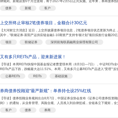
律规则。新规设置6个月过渡期，将于2027年2月5日正式实施。近年来，券商债券投顾
债券
新规
客户
上交所终止审核2笔债券项目，金额合计30亿元
【大河财立方消息】近日，上交所披露债券项目信息，2笔债券项目状态更新为终止，
其中，“联储证券-富阳产运供应链金融1-10期资产支持专项计划”项目拟发行金额20亿
项目
联储证券
深圳前海联易融商业保理有限公司
又有多只REITs产品，迎来新进展！
【导读】本周REITs快报中国基金报记者曹雯璟本周（8月3日—7日），中证REITs
REITs产品下跌，跌幅最大达11.51%。本周，又有多只公募REITs产品进入“受理”“反馈
公募REITs
REITs
基础设施
券商债券投顾迎“最严新规”：单券持仓设25%红线
【导读】债券投顾业务规则出台8月7日，中国证券业协会发布《证券公司债券投资
则》）的通知，从业务管理、风险合规、人员准入到自律惩戒，全链条立下规矩，全文共
客户
债券
券商