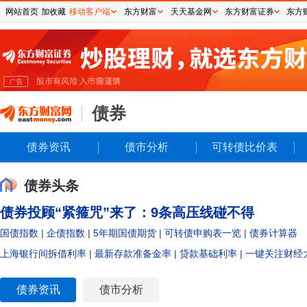
网站首页
加收藏
移动客户端
东方财富
天天基金网
东方财富证券
东方
债券
债券资讯
债市分析
可转债比价表
债券头条
债券投顾“紧箍咒”来了：9条高压线碰不得
国债指数
|
企债指数
|
5年期国债期货
|
可转债申购表一览
|
债券计算器
上海银行间拆借利率
|
最新存款准备金率
|
贷款基础利率
|
一键关注财经
债券资讯
债市分析