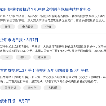
如何挖掘转债机遇？机构建议控制仓位精耕结构化机会
经历了7月份的调整，当前A股市场的风险偏好有所回落，各机构的投资风格步入再
特的“股债双性”特征，成为兼具防御性与进攻性的优质资产，有望承接增量资金流入。
转债
电力设备
估值
货币市场日报：8月7日
新华财经北京8月7日电（胡玉婷）人民银行7日开展10亿元7天期逆回购操作，鉴于当
市场实现净回笼1330亿元。本周人民银行开展1765亿元7天期逆回购操作、3000亿元
BP
银行
逆回购
首周成交逾1.3万手！港交所五年期国债期货运行平稳
新华财经上海8月7日电（张天源）香港交易及结算所有限公司（港交所）推出的五
易，上市首周运行平稳，成交活跃，吸引了境内外众多机构投资者的积极参与。
国债期货
港交所
人民币
债市日报：8月7日