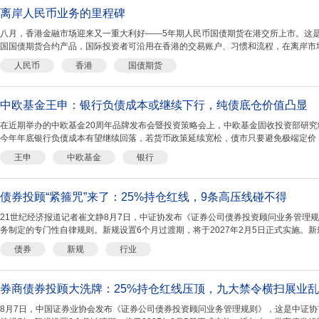
离岸人民币业务的里程碑
八月，香港金融市场迎来又一重大利好——5年期人民币国债期货在港交所上市。这
国国债期货合约产品，国际投资者可沿用在香港的交易账户、习惯和流程，在离岸市场
人民币
香港
国债期货
中欧基金王申：银行负债成本或继续下行，纯债底仓价值凸显
在近期举办的中欧基金20周年品牌发布会暨投资策略会上，中欧基金固收投资部研
今年年底银行负债成本有望继续回落，若货币政策延续宽松，债市只要避免极端定价，
王申
中欧基金
银行
债券投顾“紧箍咒”来了：25%持仓红线，9条高压线碰不得
21世纪经济报道记者崔文静8月7日，中证协发布《证券公司债券投资顾问业务管理
务制定的专门性自律规则。新规设置6个月过渡期，将于2027年2月5日正式实施。新规
债券
新规
行业
券商债券投顾大洗牌：25%持仓红线压顶，九大禁令横扫展业
8月7日，中国证券业协会发布《证券公司债券投资顾问业务管理规则》，这是中证